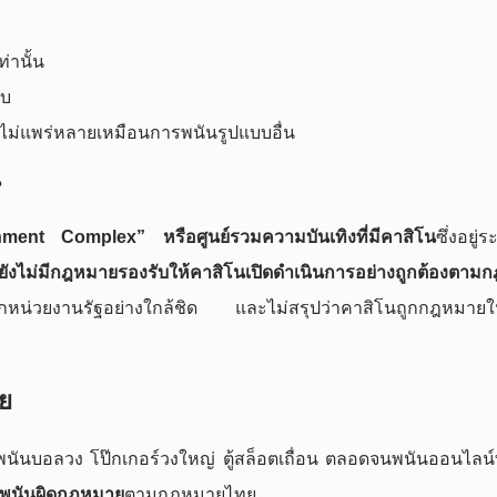
ท่านั้น
บบ
 ไม่แพร่หลายเหมือนการพนันรูปแบบอื่น
น
nment Complex” หรือศูนย์รวมความบันเทิงที่มีคาสิโน
ซึ่งอยู่
น ยังไม่มีกฎหมายรองรับให้คาสิโนเปิดดำเนินการอย่างถูกต้องตา
ารจากหน่วยงานรัฐอย่างใกล้ชิด และไม่สรุปว่าคาสิโนถูกกฎหมาย
ย
พนันบอลวง โป๊กเกอร์วงใหญ่ ตู้สล็อตเถื่อน ตลอดจนพนันออนไลน์ทั่
พนันผิดกฎหมาย
ตามกฎหมายไทย