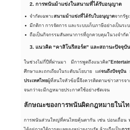
2. การพนันม้าแข่งในสนามที่ได้รับอนุญาต
จำกัดเฉพาะ
สนามม้าแข่งที่ได้รับใบอนุญาต
จากรัฐเ
มีกติกา การจัดการ และระบบเก็บภาษีอย่างเป็นระ
ถือเป็นกิจกรรมสันทนาการที่ถูกควบคุมในวงจำกัด
3. แนวคิด “คาสิโนรีสอร์ต” และสถานะปัจจุบั
ในช่วงไม่กี่ปีที่ผ่านมา มีการพูดถึงแนวคิด
“Entertai
ศึกษาและถกเถียงในระดับนโยบาย แต่
จนถึงปัจจุบั
ประเทศไทย
ผู้ที่สนใจหัวข้อนี้จึงควรติดตามข่าวส
จนกว่าจะมีกฎหมายประกาศใช้อย่างชัดเจน
ลักษณะของการพนันผิดกฎหมายในไท
การพนันส่วนใหญ่ที่คนไทยคุ้นตากัน เช่น บ่อนเถื่อน 
ได้อยู่ภายใต้การดูแลของหน่วยงานรัฐ ล้วนถือเป็น
การ