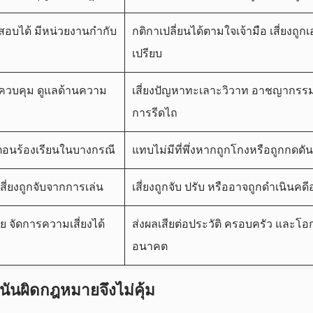
สอบได้ มีหน่วยงานกำกับ
กติกาเปลี่ยนได้ตามใจเจ้ามือ เสี่ยงถูก
เปรียบ
ารควบคุม ดูแลด้านความ
เสี่ยงปัญหาทะเลาะวิวาท อาชญากรร
การรีดไถ
ตอนร้องเรียนในบางกรณี
แทบไม่มีที่พึ่งหากถูกโกงหรือถูกกดดัน
ี่ยงถูกจับจากการเล่น
เสี่ยงถูกจับ ปรับ หรืออาจถูกดำเนินค
 จัดการความเสี่ยงได้
ส่งผลเสียต่อประวัติ ครอบครัว และโ
อนาคต
ันผิดกฎหมายจึงไม่คุ้ม