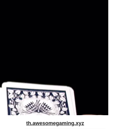
th.awesomegaming.xyz