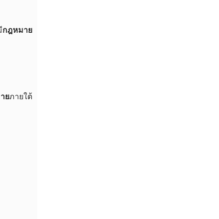
ี
กฎหมาย
มาย
ภายใต้