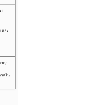
เอา
ม และ
ดีอาญา
อกาสใน