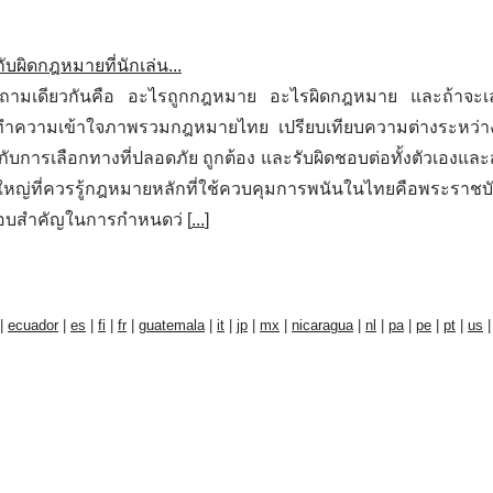
ผิดกฎหมายที่นักเล่น...
ำถามเดียวกันคือ อะไรถูกกฎหมาย อะไรผิดกฎหมาย และถ้าจะเล
ณทำความเข้าใจภาพรวมกฎหมายไทย เปรียบเทียบความต่างระหว่า
ับการเลือกทางที่ปลอดภัย ถูกต้อง และรับผิดชอบต่อทั้งตัวเองแล
ที่ควรรู้กฎหมายหลักที่ใช้ควบคุมการพนันในไทยคือพระราชบั
กรอบสำคัญในการกำหนดว่ [
...
]
|
ecuador
|
es
|
fi
|
fr
|
guatemala
|
it
|
jp
|
mx
|
nicaragua
|
nl
|
pa
|
pe
|
pt
|
us